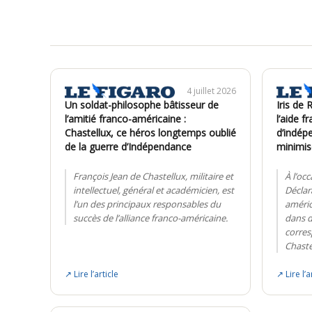
4 juillet 2026
Un soldat-philosophe bâtisseur de
Iris de 
l’amitié franco-américaine :
l’aide f
Chastellux, ce héros longtemps oublié
d’indép
de la guerre d’Indépendance
minimis
François Jean de Chastellux, militaire et
À l’oc
intellectuel, général et académicien, est
Déclar
l’un des principaux responsables du
améric
succès de l’alliance franco-américaine.
dans d
corre
Chaste
↗ Lire l’article
↗ Lire l’a