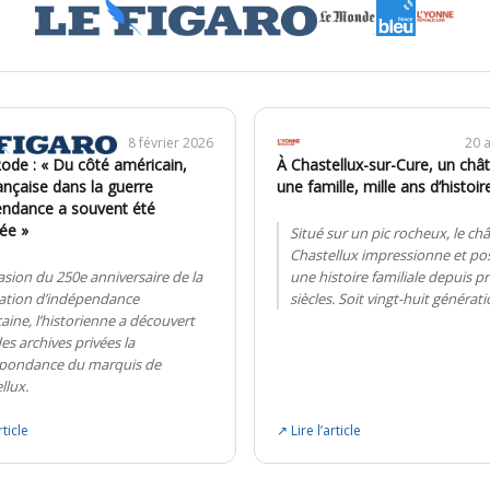
8 février 2026
20 
Rode : « Du côté américain,
À Chastellux-sur-Cure, un châ
rançaise dans la guerre
une famille, mille ans d’histoir
endance a souvent été
ée »
Situé sur un pic rocheux, le ch
Chastellux impressionne et po
casion du 250e anniversaire de la
une histoire familiale depuis pr
ation d’indépendance
siècles. Soit vingt-huit générati
aine, l’historienne a découvert
es archives privées la
spondance du marquis de
llux.
rticle
↗ Lire l’article