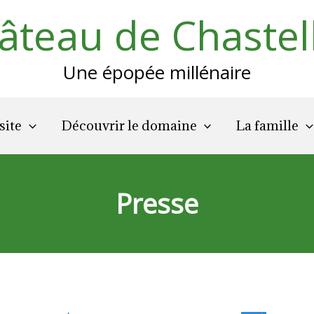
âteau de Chastel
Une épopée millénaire
site
Découvrir le domaine
La famille
Presse