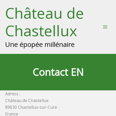
Skip
Château de
to
content
Chastellux
Mai
Men
Une épopée millénaire
Contact EN
Adress :
Château de Chastellux
89630 Chastellux-sur-Cure
France